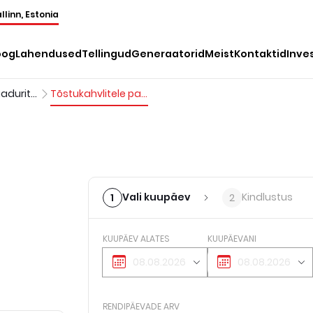
llinn, Estonia
oog
Lahendused
Tellingud
Generaatorid
Meist
Kontaktid
Inve
Teleskooplaadurite lisavarustus
Tõstukahvlitele paigaldatav teleskooplaaduri töökorv
Vali kuupäev
Kindlustus
1
2
KUUPÄEV ALATES
KUUPÄEVANI
RENDIPÄEVADE ARV