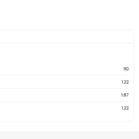
110
1.22
1.87
1.22