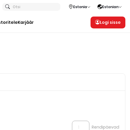
Otsi
Estonia
Estonian
storitele
Karjäär
Logi sisse
Rendipäevad