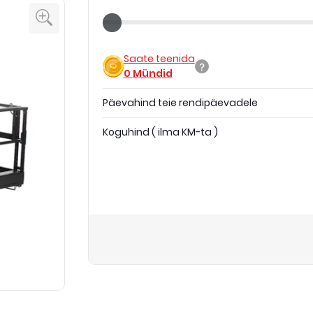
Saate teenida
0
Mündid
Päevahind teie rendipäevadele
Koguhind
(
ilma KM-ta
)