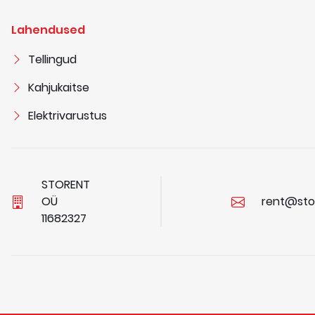
Lahendused
Tellingud
Kahjukaitse
Elektrivarustus
STORENT
OÜ
rent@sto
1
1
6
8
2
3
2
7