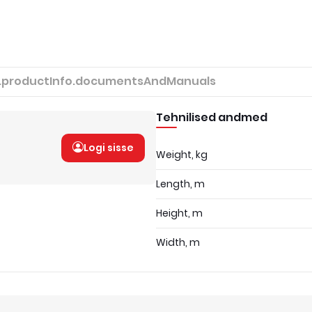
.productInfo.documentsAndManuals
Tehnilised andmed
Logi sisse
Weight, kg
Length, m
Height, m
Width, m