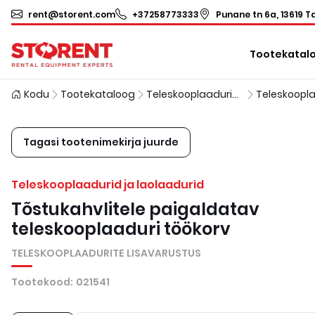
rent@storent.com
+37258773333
Punane tn 6a, 13619 Ta
Tootekatal
Kodu
Tootekataloog
Teleskooplaadurid ja laolaadurid
Tagasi tootenimekirja juurde
Teleskooplaadurid ja laolaadurid
Tõstukahvlitele paigaldatav
teleskooplaaduri töökorv
TELESKOOPLAADURITE LISAVARUSTUS
Tootekood
:
021541