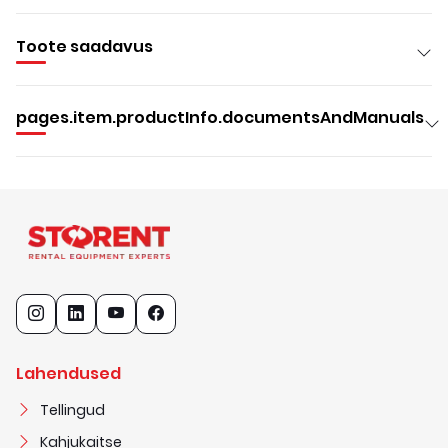
Toote saadavus
pages.item.productInfo.documentsAndManuals
Lahendused
Tellingud
Kahjukaitse