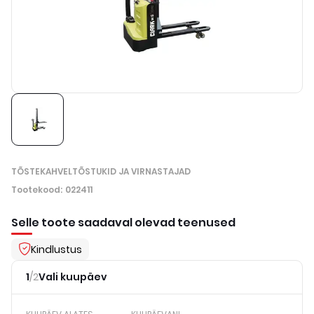
TÕSTEKAHVELTÕSTUKID JA VIRNASTAJAD
Tootekood
:
022411
Selle toote saadaval olevad teenused
Kindlustus
1
/
2
Vali kuupäev