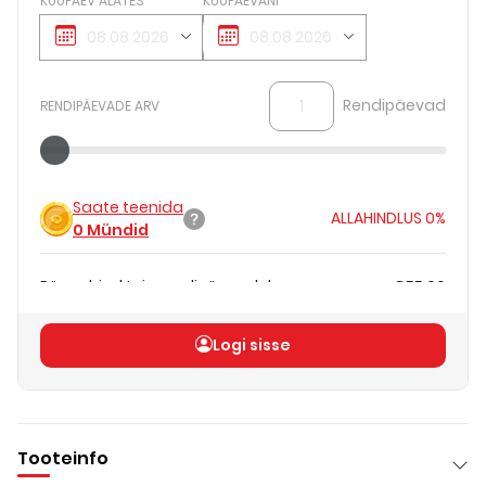
KUUPÄEV ALATES
KUUPÄEVANI
Rendipäevad
RENDIPÄEVADE ARV
Saate teenida
ALLAHINDLUS
0%
0
Mündid
Päevahind teie rendipäevadele
€55.00
Koguhind
(
ilma KM-ta
)
€55.00
Logi sisse
Tooteinfo