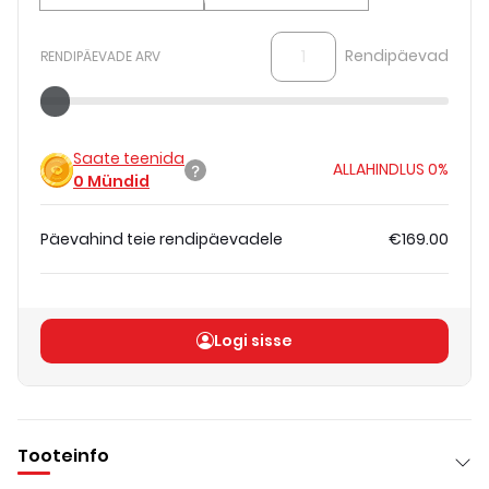
Rendipäevad
RENDIPÄEVADE ARV
Saate teenida
ALLAHINDLUS
0%
0
Mündid
Päevahind teie rendipäevadele
€169.00
Koguhind
(
ilma KM-ta
)
€169.00
Logi sisse
Tooteinfo