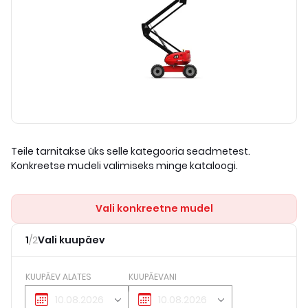
Teile tarnitakse üks selle kategooria seadmetest.
Konkreetse mudeli valimiseks minge kataloogi.
Vali konkreetne mudel
1
/
2
Vali kuupäev
KUUPÄEV ALATES
KUUPÄEVANI