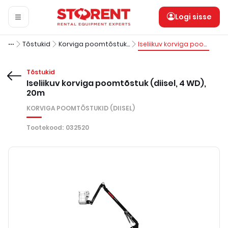
Logi sisse
Tõstukid
Korviga poomtõstukid (diisel)
Iseliikuv korviga poomtõstuk (diisel, 4 WD), 20m
Tõstukid
Iseliikuv korviga poomtõstuk (diisel, 4 WD),
20m
KORVIGA POOMTÕSTUKID (DIISEL)
Tootekood
:
032520