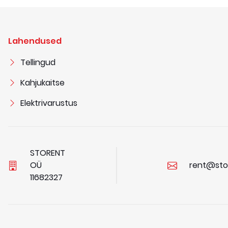
Lahendused
Tellingud
Kahjukaitse
Elektrivarustus
STORENT
OÜ
rent@sto
1
1
6
8
2
3
2
7