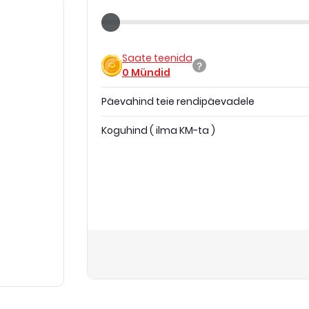
Saate teenida
0
Mündid
Päevahind teie rendipäevadele
Koguhind
(
ilma KM-ta
)