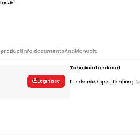
 mudeli
.productInfo.documentsAndManuals
Tehnilised andmed
Logi sisse
For detailed specification pl