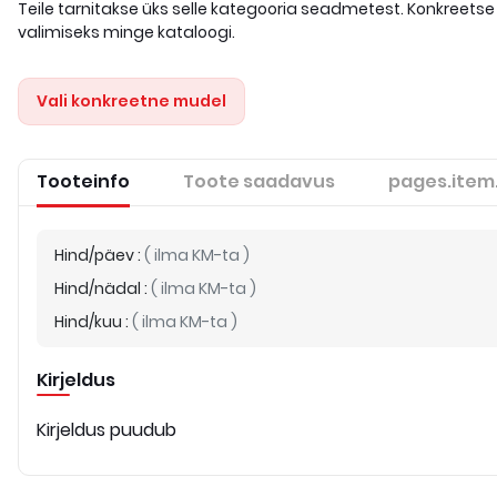
Teile tarnitakse üks selle kategooria seadmetest. Konkreetse
valimiseks minge kataloogi.
Vali konkreetne mudel
Tooteinfo
Toote saadavus
pages.item
Hind/päev
:
(
ilma KM-ta
)
Hind/nädal
:
(
ilma KM-ta
)
Hind/kuu
:
(
ilma KM-ta
)
Kirjeldus
Kirjeldus puudub