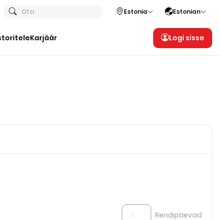
Otsi
Estonia
Estonian
storitele
Karjäär
Logi sisse
Rendipäevad