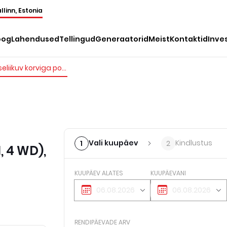
llinn, Estonia
oog
Lahendused
Tellingud
Generaatorid
Meist
Kontaktid
Inve
Iseliikuv korviga poomtõstuk (diisel, 4 WD), 22m
Vali kuupäev
Kindlustus
1
2
, 4 WD),
KUUPÄEV ALATES
KUUPÄEVANI
RENDIPÄEVADE ARV