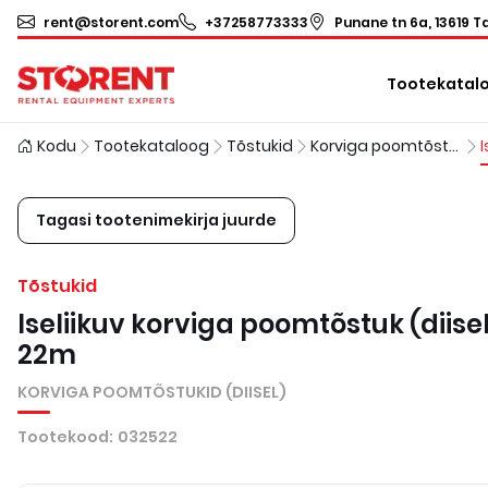
rent@storent.com
+37258773333
Punane tn 6a, 13619 Ta
Tootekatal
Kodu
Tootekataloog
Tõstukid
Korviga poomtõstukid (diisel)
Tagasi tootenimekirja juurde
Tõstukid
Iseliikuv korviga poomtõstuk (diisel
22m
KORVIGA POOMTÕSTUKID (DIISEL)
Tootekood
:
032522