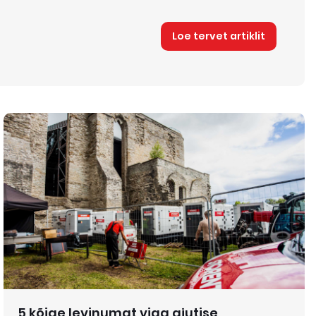
Loe tervet artiklit
5 kõige levinumat viga ajutise