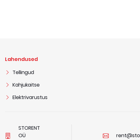
Lahendused
Tellingud
Kahjukaitse
Elektrivarustus
STORENT
OÜ
rent@sto