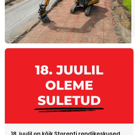
18. juulil on kõik Storenti rendikeskused