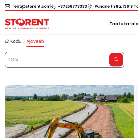
rent@storent.com
+37258773333
Punane tn 6a, 13619 Ta
Tootekatal
Kodu
Ajaveeb