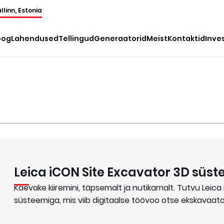
llinn, Estonia
oog
Lahendused
Tellingud
Generaatorid
Meist
Kontaktid
Inve
Leica iCON Site Excavator 3D süs
Kaevake kiiremini, täpsemalt ja nutikamalt. Tutvu Leic
süsteemiga, mis viib digitaalse töövoo otse ekskavaatori