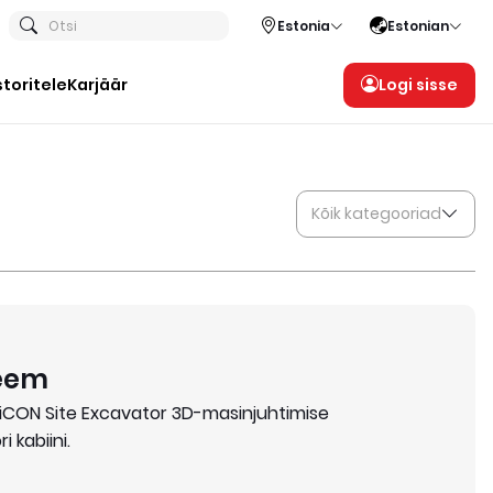
Otsi
Estonia
Estonian
storitele
Karjäär
Logi sisse
Kõik kategooriad
teem
a iCON Site Excavator 3D-masinjuhtimise
 kabiini.