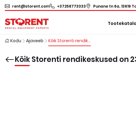
rent@storent.com
+37258773333
Punane tn 6a, 13619 Ta
Tootekatal
Kodu
Ajaveeb
Kõik Storenti rendikeskused on 23. mail suletud.
Kõik Storenti rendikeskused on 23