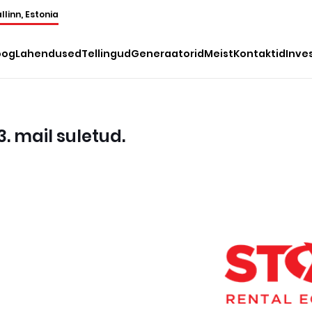
llinn, Estonia
oog
Lahendused
Tellingud
Generaatorid
Meist
Kontaktid
Inve
. mail suletud.