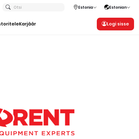
Otsi
Estonia
Estonian
storitele
Karjäär
Logi sisse