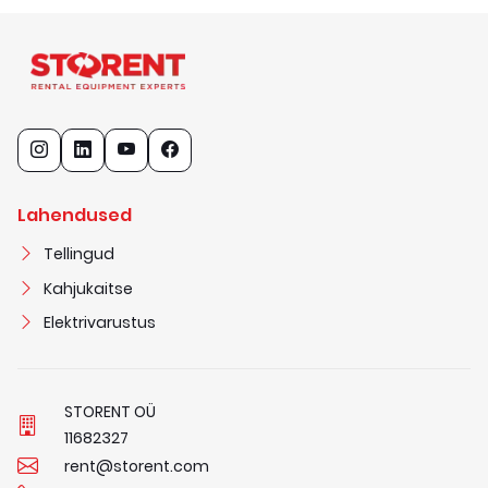
Lahendused
Tellingud
Kahjukaitse
Elektrivarustus
STORENT OÜ
1
1
6
8
2
3
2
7
rent@storent.com