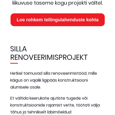
liikuvuse taseme kogu projekti vältel.
Loe rohkem tellingulahenduste kohta
SILLA
RENOVEERIMISPROJEKT
Hetkel toimuvad silla renoveerimistööd, mille
käigus on vajalik ligipääs konstruktsiooni
alumisele osale.
Et vältida keerukate ajutiste tugede või
konstruktsioonide rajamist vette, töötati välja
tõhus ja tehniliselt läbimõeldud