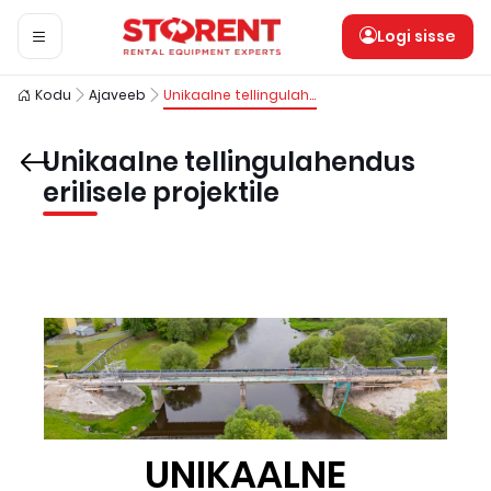
Logi sisse
Kodu
Ajaveeb
Unikaalne tellingulahendus erilisele projektile
Unikaalne tellingulahendus
erilisele projektile
UNIKAALNE