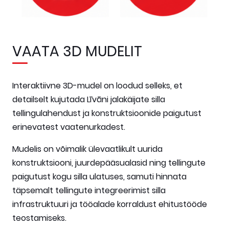
VAATA 3D MUDELIT
Interaktiivne 3D-mudel on loodud selleks, et
detailselt kujutada Līvāni jalakäijate silla
tellingulahendust ja konstruktsioonide paigutust
erinevatest vaatenurkadest.
Mudelis on võimalik ülevaatlikult uurida
konstruktsiooni, juurdepääsualasid ning tellingute
paigutust kogu silla ulatuses, samuti hinnata
täpsemalt tellingute integreerimist silla
infrastruktuuri ja tööalade korraldust ehitustööde
teostamiseks.