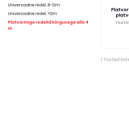
Universaalne redel, 8-12m
Platvor
Universaalne redel, >12m
platv
Platvormiga redelid kõrgusega alla 4
Toote
m
1
Tooted kat