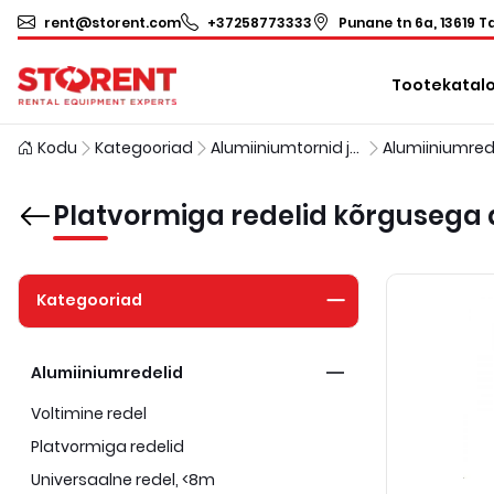
rent@storent.com
+37258773333
Punane tn 6a, 13619 Ta
Tootekatal
Kodu
Kategooriad
Alumiiniumtornid ja redelid
Alumiiniumred
Platvormiga redelid kõrgusega 
Kategooriad
Alumiiniumredelid
Voltimine redel
Platvormiga redelid
Universaalne redel, <8m