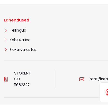
Lahendused
Tellingud
Kahjukaitse
Elektrivarustus
STORENT
OÜ
rent@sto
1
1
6
8
2
3
2
7