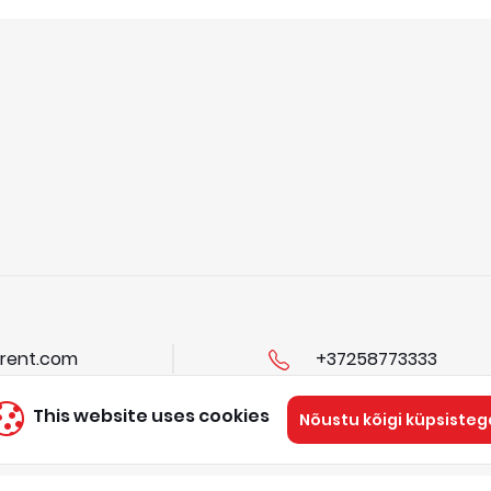
rent.com
+37258773333
This website uses cookies
Nõustu kõigi küpsisteg