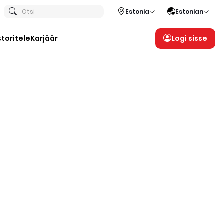
Otsi
Estonia
Estonian
storitele
Karjäär
Logi sisse