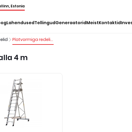
llinn, Estonia
oog
Lahendused
Tellingud
Generaatorid
Meist
Kontaktid
Inve
elid
Platvormiga redelid kõrgusega alla 4 m
alla 4 m