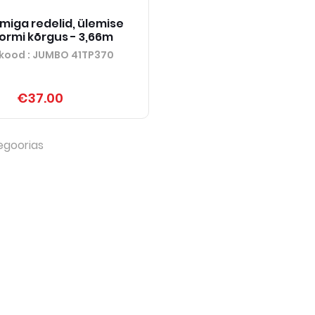
miga redelid, ülemise
ormi kõrgus - 3,66m
kood
: JUMBO 41TP370
€37.00
egoorias