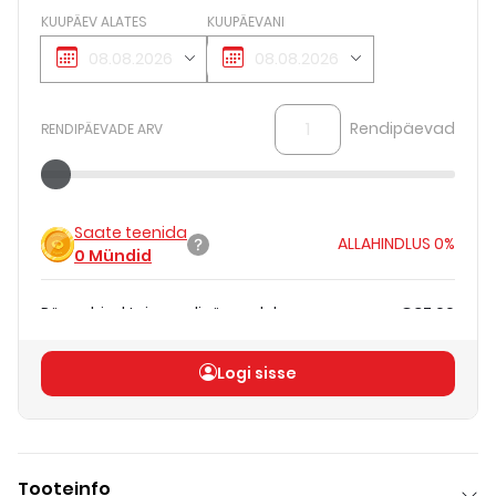
KUUPÄEV ALATES
KUUPÄEVANI
Rendipäevad
RENDIPÄEVADE ARV
Saate teenida
ALLAHINDLUS
0%
0
Mündid
Päevahind teie rendipäevadele
€37.00
Koguhind
(
ilma KM-ta
)
€37.00
Logi sisse
Tooteinfo