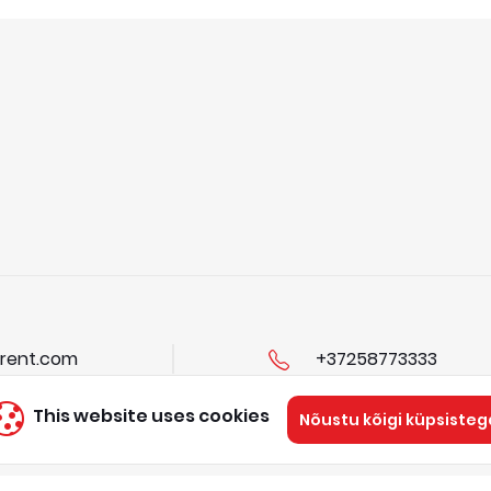
rent.com
+37258773333
This website uses cookies
Nõustu kõigi küpsisteg