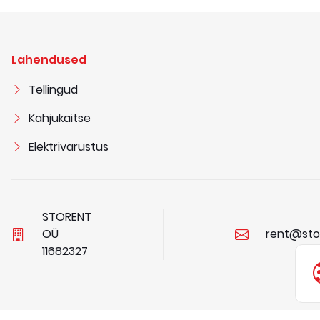
Lahendused
Tellingud
Kahjukaitse
Elektrivarustus
STORENT
OÜ
rent@sto
1
1
6
8
2
3
2
7