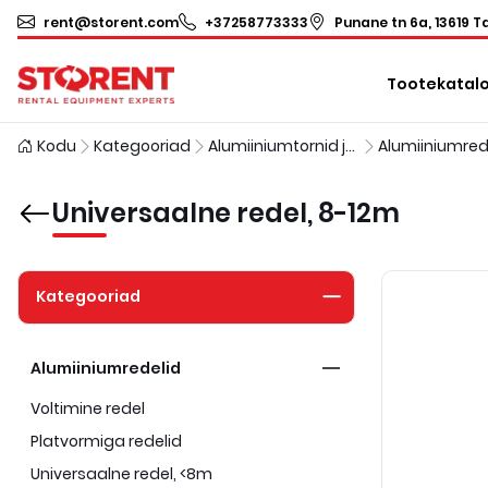
rent@storent.com
+37258773333
Punane tn 6a, 13619 Ta
Tootekatal
Kodu
Kategooriad
Alumiiniumtornid ja redelid
Alumiiniumred
Universaalne redel, 8-12m
Kategooriad
Alumiiniumredelid
Voltimine redel
Platvormiga redelid
Universaalne redel, <8m