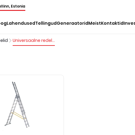
llinn, Estonia
oog
Lahendused
Tellingud
Generaatorid
Meist
Kontaktid
Inve
elid
Universaalne redel, 8-12m