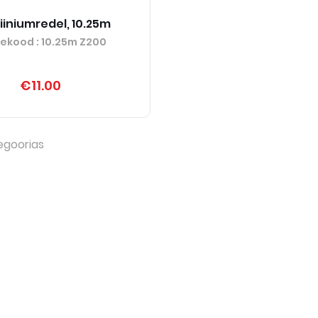
iiniumredel, 10.25m
tekood
: 10.25m Z200
€11.00
egoorias