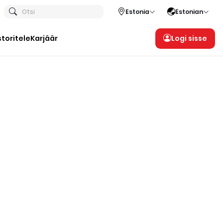
Otsi
Estonia
Estonian
storitele
Karjäär
Logi sisse