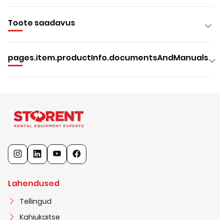
Toote saadavus
pages.item.productInfo.documentsAndManuals
Lahendused
Tellingud
Kahjukaitse