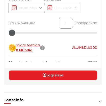
KUUPÄEV ALATES
KUUPÄEVANI
Rendipäevad
RENDIPÄEVADE ARV
Saate teenida
ALLAHINDLUS
0%
0
Mündid
Päevahind teie rendipäevadele
€11.00
Koguhind
(
ilma KM-ta
)
€11.00
Logi sisse
Tooteinfo