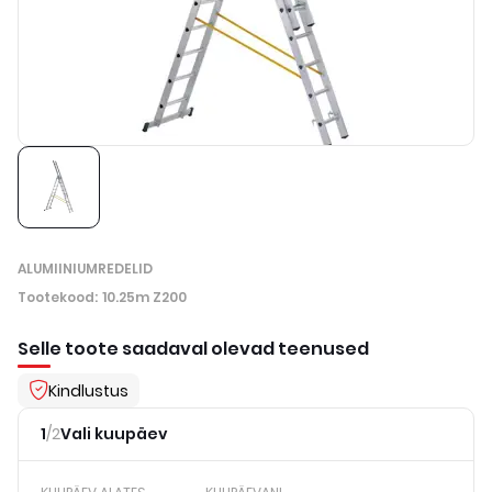
ALUMIINIUMREDELID
Tootekood
:
10.25m Z200
Selle toote saadaval olevad teenused
Kindlustus
1
/
2
Vali kuupäev