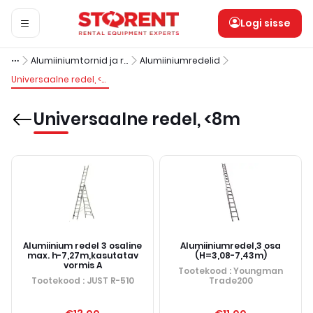
Logi sisse
Alumiiniumtornid ja redelid
Alumiiniumredelid
Universaalne redel, <8m
Universaalne redel, <8m
Alumiinium redel 3 osaline
Alumiiniumredel,3 osa
max. h-7,27m,kasutatav
(H=3,08-7,43m)
vormis A
Tootekood
: Youngman
Tootekood
: JUST R-510
Trade200