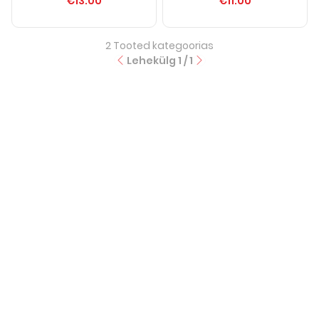
€13.00
€11.00
2
Tooted kategoorias
Lehekülg
1
/
1