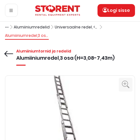
Logi sisse
Alumiiniumredelid
Universaalne redel, <8m
Alumiiniumredel,3 osa (H=3,08-7,43m)
Alumiiniumtornid ja redelid
Alumiiniumredel,3 osa (H=3,08-7,43m)