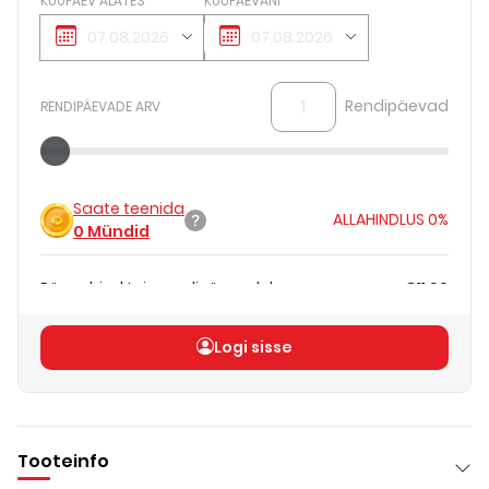
KUUPÄEV ALATES
KUUPÄEVANI
Rendipäevad
RENDIPÄEVADE ARV
Saate teenida
ALLAHINDLUS
0%
0
Mündid
Päevahind teie rendipäevadele
€11.00
Koguhind
(
ilma KM-ta
)
€11.00
Logi sisse
Tooteinfo