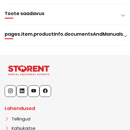
Toote saadavus
pages.item.productInfo.documentsAndManuals
Lahendused
Tellingud
Kahjukaitse