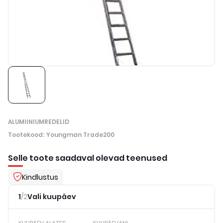
ALUMIINIUMREDELID
Tootekood
:
Youngman Trade200
Selle toote saadaval olevad teenused
Kindlustus
1
/
2
Vali kuupäev