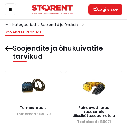
Logi sisse
Kategooriad
Soojendid ja õhukuivatid
Soojendite ja õhukuivatite tarvikud
Soojendite ja õhukuivatite
tarvikud
Termostaadid
Painduvad torud
kaudsetele
Tootekood
: 135020
diiselkütteseadmetele
Tootekood
: 135021