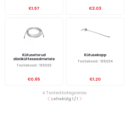
€1.57
€3.03
Kütusetorud
Kütusekopp
diislikütteseadmetele
Tootekood
: 135024
Tootekood
: 135023
€0.65
€1.20
4
Tooted kategoorias
Lehekülg
1
/
1