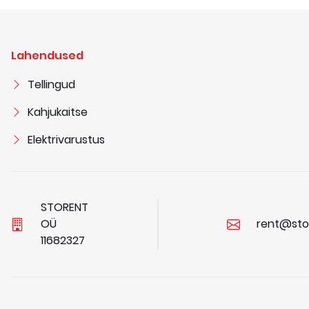
Lahendused
Tellingud
Kahjukaitse
Elektrivarustus
STORENT
OÜ
rent@sto
1
1
6
8
2
3
2
7