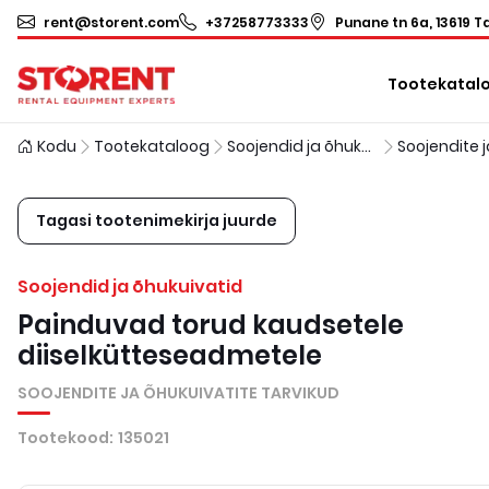
rent@storent.com
+37258773333
Punane tn 6a, 13619 Ta
Tootekatal
Kodu
Tootekataloog
Soojendid ja õhukuivatid
Tagasi tootenimekirja juurde
Soojendid ja õhukuivatid
Painduvad torud kaudsetele
diiselkütteseadmetele
SOOJENDITE JA ÕHUKUIVATITE TARVIKUD
Tootekood
:
135021