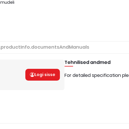
 mudeli
.productInfo.documentsAndManuals
Tehnilised andmed
Logi sisse
For detailed specification pl