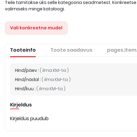
Teile tarnitakse üks selle kategooria seadmetest. Konkreetse
valimiseks minge kataloogi.
Vali konkreetne mudel
Tooteinfo
Toote saadavus
pages.item
Hind/päev
:
(
ilma KM-ta
)
Hind/nädal
:
(
ilma KM-ta
)
Hind/kuu
:
(
ilma KM-ta
)
Kirjeldus
Kirjeldus puudub