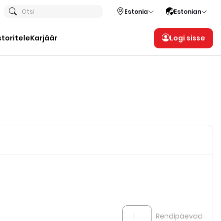
Otsi
Estonia
Estonian
storitele
Karjäär
Logi sisse
Rendipäevad