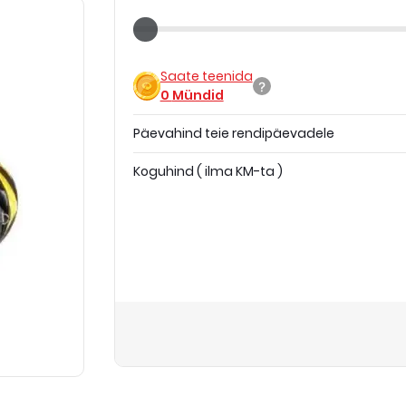
Saate teenida
0
Mündid
Päevahind teie rendipäevadele
Koguhind
(
ilma KM-ta
)