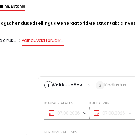
llinn, Estonia
oog
Lahendused
Tellingud
Generaatorid
Meist
Kontaktid
Inve
Soojendite ja õhukuivatite tarvikud
Painduvad torud kaudsetele diiselkütteseadmetele
Vali kuupäev
Kindlustus
1
2
KUUPÄEV ALATES
KUUPÄEVANI
RENDIPÄEVADE ARV