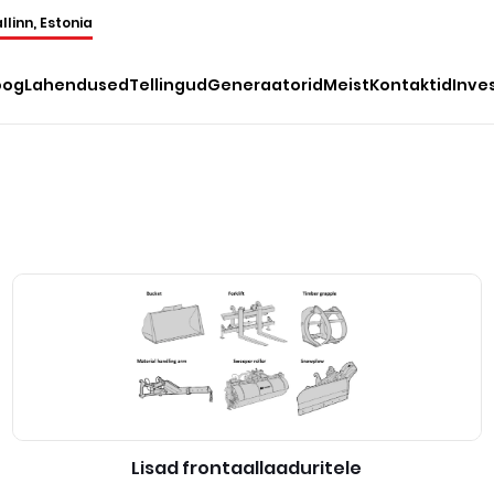
llinn, Estonia
oog
Lahendused
Tellingud
Generaatorid
Meist
Kontaktid
Inve
Lisad frontaallaaduritele