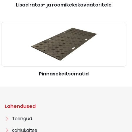
Lisad ratas- ja roomikekskavaatoritele
Pinnasekaitsematid
Lahendused
Tellingud
Kahjukaitse