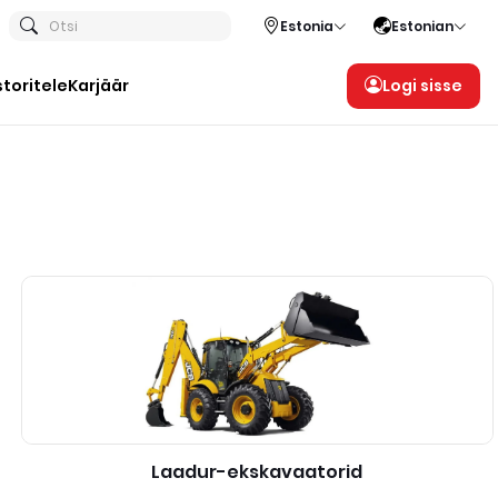
Otsi
Estonia
Estonian
storitele
Karjäär
Logi sisse
Laadur-ekskavaatorid