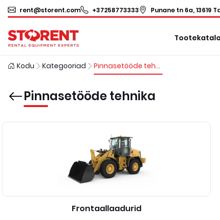
rent@storent.com
+37258773333
Punane tn 6a, 13619 Ta
Tootekatal
Kodu
Kategooriad
Pinnasetööde tehnika
Pinnasetööde tehnika
Frontaallaadurid