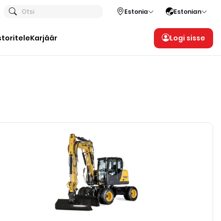
Otsi
Estonia
Estonian
storitele
Karjäär
Logi sisse