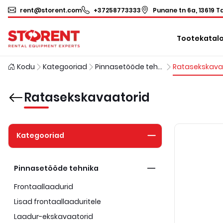
rent@storent.com
+37258773333
Punane tn 6a, 13619 Ta
Tootekatal
Kodu
Kategooriad
Pinnasetööde tehnika
Ratasekskavaatorid
Kategooriad
Pinnasetööde tehnika
Frontaallaadurid
Lisad frontaallaaduritele
Laadur-ekskavaatorid