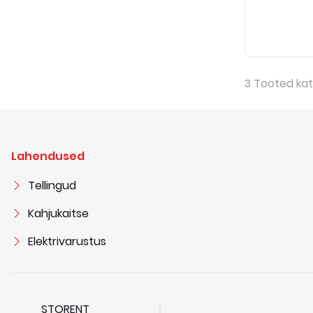
3
Tooted kat
Lahendused
Tellingud
Kahjukaitse
Elektrivarustus
STORENT