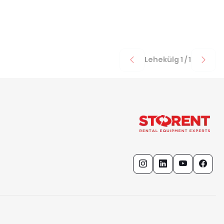
Lehekülg
1
/
1