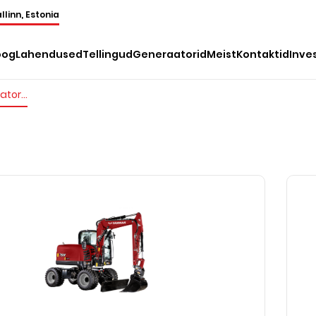
llinn, Estonia
oog
Lahendused
Tellingud
Generaatorid
Meist
Kontaktid
Inve
Ratasekskavaatorid