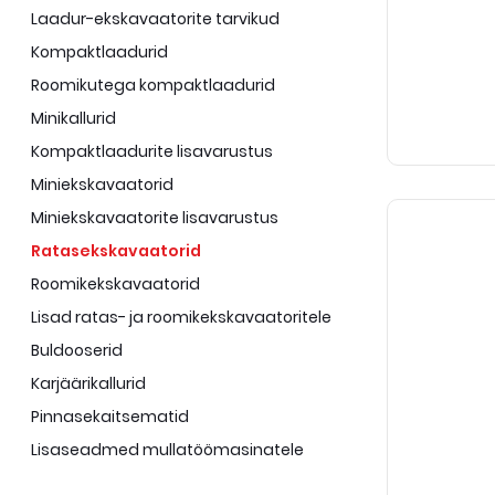
Laadur-ekskavaatorite tarvikud
Kompaktlaadurid
Roomikutega kompaktlaadurid
Minikallurid
Kompaktlaadurite lisavarustus
Miniekskavaatorid
Miniekskavaatorite lisavarustus
Ratasekskavaatorid
Roomikekskavaatorid
Lisad ratas- ja roomikekskavaatoritele
Buldooserid
Karjäärikallurid
Pinnasekaitsematid
Lisaseadmed mullatöömasinatele