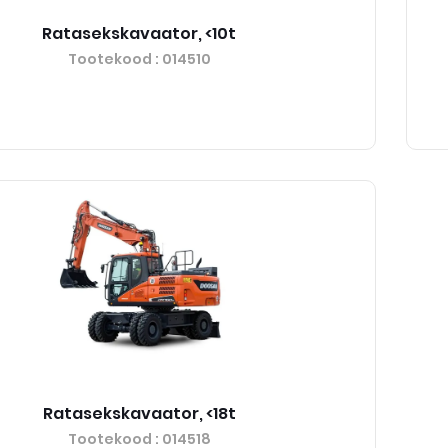
Ratasekskavaator, <10t
Tootekood
: 014510
Ratasekskavaator, <18t
Tootekood
: 014518