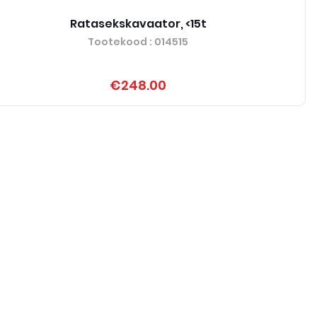
Ratasekskavaator, <15t
Tootekood
: 014515
€248.00