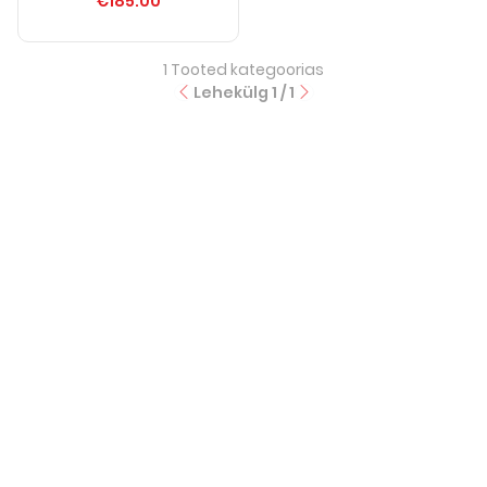
€185.00
1
Tooted kategoorias
Lehekülg
1
/
1