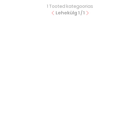
1
Tooted kategoorias
Lehekülg
1
/
1