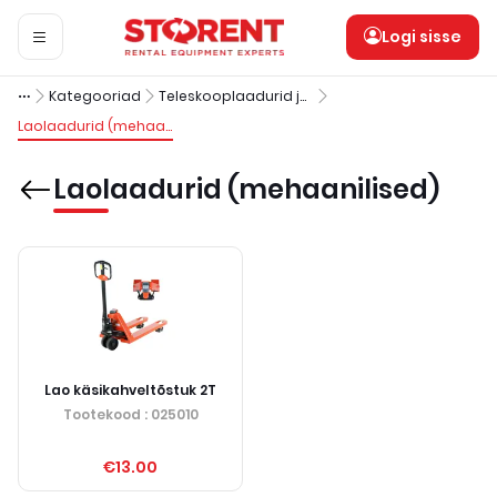
Logi sisse
Kategooriad
Teleskooplaadurid ja laolaadurid
Laolaadurid (mehaanilised)
Laolaadurid (mehaanilised)
Lao käsikahveltõstuk 2T
Tootekood
: 025010
€13.00