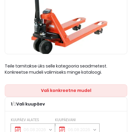
Teile tarnitakse üks selle kategooria seadmetest.
Konkreetse mudeli valimiseks minge kataloogi.
Vali konkreetne mudel
1
/
2
Vali kuupäev
KUUPÄEV ALATES
KUUPÄEVANI