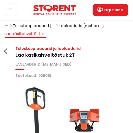
Logi sisse
Teleskooplaadurid ja laolaadurid
Laolaadurid (mehaanilised)
Lao käsikahveltõstuk 2T
Teleskooplaadurid ja laolaadurid
Lao käsikahveltõstuk 2T
LAOLAADURID (MEHAANILISED)
Tootekood
:
025010