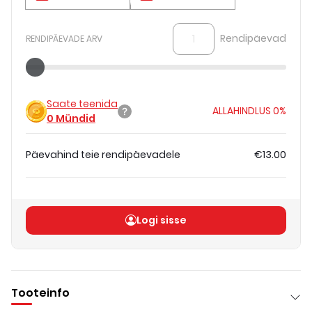
Rendipäevad
RENDIPÄEVADE ARV
Saate teenida
ALLAHINDLUS
0%
0
Mündid
Päevahind teie rendipäevadele
€13.00
Koguhind
(
ilma KM-ta
)
€13.00
Logi sisse
Tooteinfo