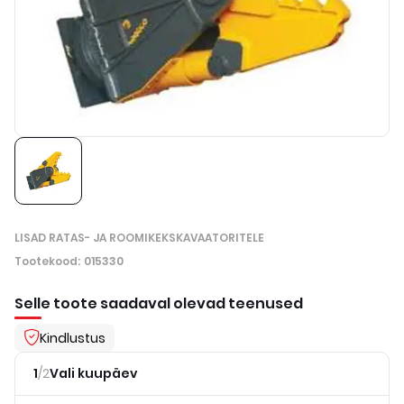
LISAD RATAS- JA ROOMIKEKSKAVAATORITELE
Tootekood
:
015330
Selle toote saadaval olevad teenused
Kindlustus
1
/
2
Vali kuupäev