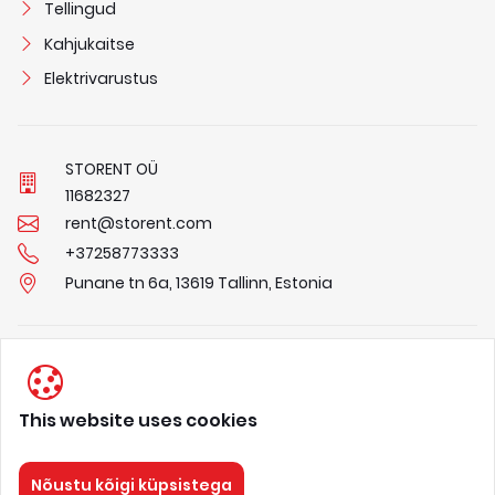
Tellingud
Kahjukaitse
Elektrivarustus
STORENT OÜ
1
1
6
8
2
3
2
7
rent@storent.com
+37258773333
Punane tn 6a, 13619 Tallinn, Estonia
Privaatsuspõhimõtted
Tingimused
This website uses cookies
Meist
Nõustu kõigi küpsistega
STORENT
Kõik õigused kaitstud 2026.