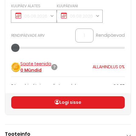
KUUPÄEV ALATES
KUUPÄEVANI
Rendipäevad
RENDIPÄEVADE ARV
Saate teenida
ALLAHINDLUS
0%
0
Mündid
Päevahind teie rendipäevadele
€0.55
Koguhind
(
ilma KM-ta
)
€0.55
Logi sisse
Tooteinfo