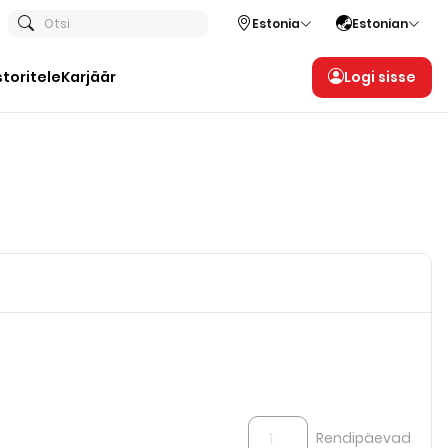
Otsi
Estonia
Estonian
storitele
Karjäär
Logi sisse
Rendipäevad