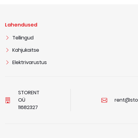
Lahendused
Tellingud
Kahjukaitse
Elektrivarustus
STORENT
OÜ
rent@sto
1
1
6
8
2
3
2
7