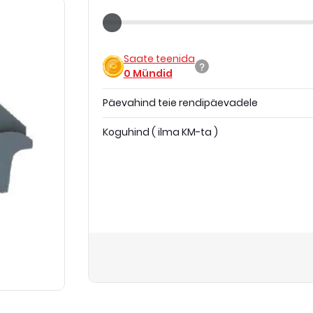
Saate teenida
0
Mündid
Päevahind teie rendipäevadele
Koguhind
(
ilma KM-ta
)