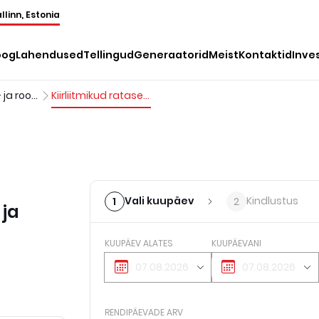
llinn, Estonia
oog
Lahendused
Tellingud
Generaatorid
Meist
Kontaktid
Inve
Lisad ratas- ja roomikekskavaatoritele
Kiirliitmikud ratasekskavaatoritele ja roomikekskavaatoritele
Vali kuupäev
Kindlustus
1
2
 ja
KUUPÄEV ALATES
KUUPÄEVANI
RENDIPÄEVADE ARV