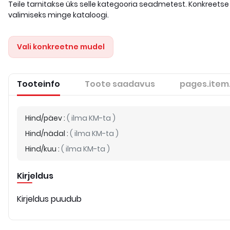
Teile tarnitakse üks selle kategooria seadmetest. Konkreetse
valimiseks minge kataloogi.
Vali konkreetne mudel
Tooteinfo
Toote saadavus
pages.item
Hind/päev
:
(
ilma KM-ta
)
Hind/nädal
:
(
ilma KM-ta
)
Hind/kuu
:
(
ilma KM-ta
)
Kirjeldus
Kirjeldus puudub