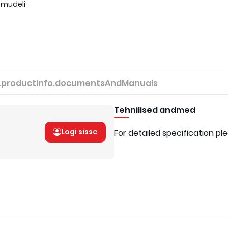
 mudeli
.productInfo.documentsAndManuals
Tehnilised andmed
Logi sisse
For detailed specification pl