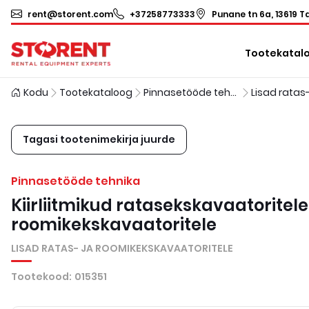
rent@storent.com
+37258773333
Punane tn 6a, 13619 Ta
Tootekatal
Kodu
Tootekataloog
Pinnasetööde tehnika
Tagasi tootenimekirja juurde
Pinnasetööde tehnika
Kiirliitmikud ratasekskavaatoritele
roomikekskavaatoritele
LISAD RATAS- JA ROOMIKEKSKAVAATORITELE
Tootekood
:
015351