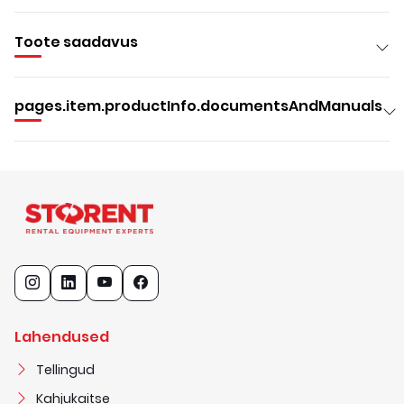
Toote saadavus
pages.item.productInfo.documentsAndManuals
Lahendused
Tellingud
Kahjukaitse