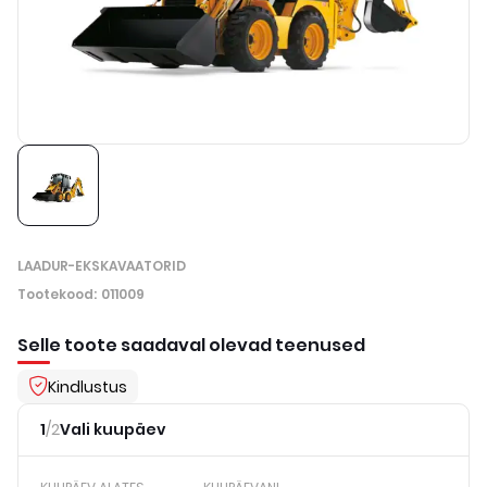
LAADUR-EKSKAVAATORID
Tootekood
:
011009
Selle toote saadaval olevad teenused
Kindlustus
1
/
2
Vali kuupäev