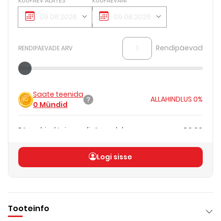
KUUPÄEV ALATES
KUUPÄEVANI
Rendipäevad
RENDIPÄEVADE ARV
Saate teenida
ALLAHINDLUS
0%
0
Mündid
Päevahind teie rendipäevadele
€0.00
Koguhind
(
ilma KM-ta
)
€0.00
Logi sisse
Tooteinfo