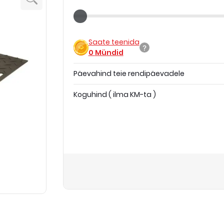
Saate teenida
0
Mündid
Päevahind teie rendipäevadele
Koguhind
(
ilma KM-ta
)