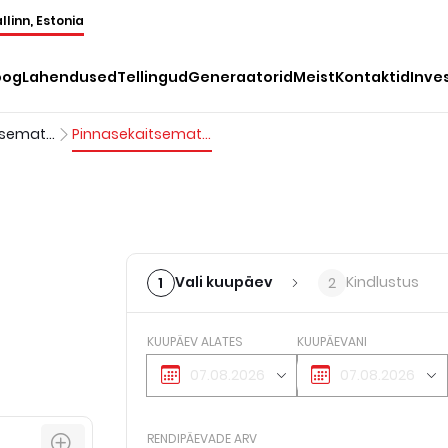
llinn, Estonia
oog
Lahendused
Tellingud
Generaatorid
Meist
Kontaktid
Inve
Pinnasekaitsematid
Pinnasekaitsematid
Vali kuupäev
Kindlustus
1
2
KUUPÄEV ALATES
KUUPÄEVANI
RENDIPÄEVADE ARV