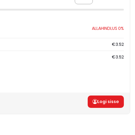
ALLAHINDLUS
0%
€3.52
€3.52
Logi sisse