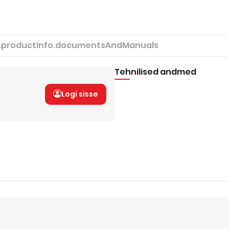
.productInfo.documentsAndManuals
Tehnilised andmed
Logi sisse