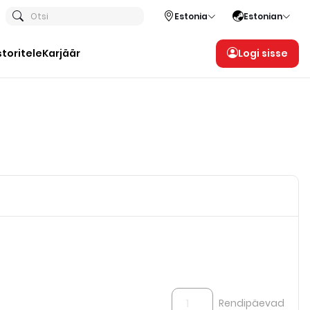
Otsi
Estonia
Estonian
storitele
Karjäär
Logi sisse
Rendipäevad