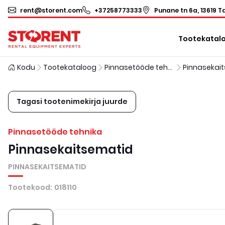
rent@storent.com
+37258773333
Punane tn 6a, 13619 Ta
Tootekatal
Kodu
Tootekataloog
Pinnasetööde tehnika
Tagasi tootenimekirja juurde
Pinnasetööde tehnika
Pinnasekaitsematid
PINNASEKAITSEMATID
Tootekood
:
018110