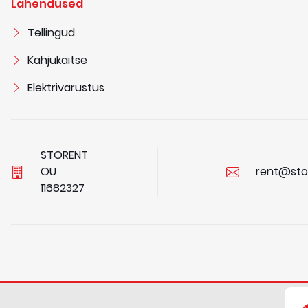
Lahendused
Tellingud
Kahjukaitse
Elektrivarustus
STORENT
OÜ
rent@sto
1
1
6
8
2
3
2
7