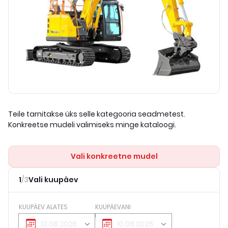
Teile tarnitakse üks selle kategooria seadmetest.
Konkreetse mudeli valimiseks minge kataloogi.
Vali konkreetne mudel
1
/
3
Vali kuupäev
KUUPÄEV ALATES
KUUPÄEVANI