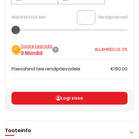
Rendipäevad
RENDIPÄEVADE ARV
Saate teenida
ALLAHINDLUS
0%
0
Mündid
Päevahind teie rendipäevadele
€190.00
Koguhind
(
ilma KM-ta
)
€190.00
Logi sisse
Tooteinfo