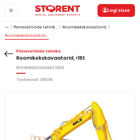
Logi sisse
Pinnasetööde tehnika
Roomikekskavaatorid
Roomikekskavaatorid, <15t
Pinnasetööde tehnika
Roomikekskavaatorid, <15t
ROOMIKEKSKAVAATORID
Tootekood
:
015015