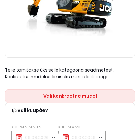
Teile tarnitakse üks selle kategooria seadmetest.
Konkreetse mudeli valimiseks minge kataloogi.
Vali konkreetne mudel
1
/
3
Vali kuupäev
KUUPÄEV ALATES
KUUPÄEVANI