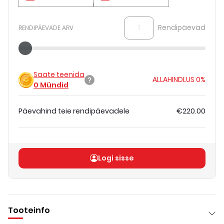
Rendipäevad
RENDIPÄEVADE ARV
Saate teenida
ALLAHINDLUS
0%
0
Mündid
Päevahind teie rendipäevadele
€220.00
Koguhind
(
ilma KM-ta
)
€220.00
Logi sisse
Tooteinfo