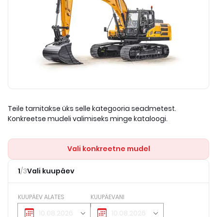
Teile tarnitakse üks selle kategooria seadmetest.
Konkreetse mudeli valimiseks minge kataloogi.
Vali konkreetne mudel
1
/
3
Vali kuupäev
KUUPÄEV ALATES
KUUPÄEVANI