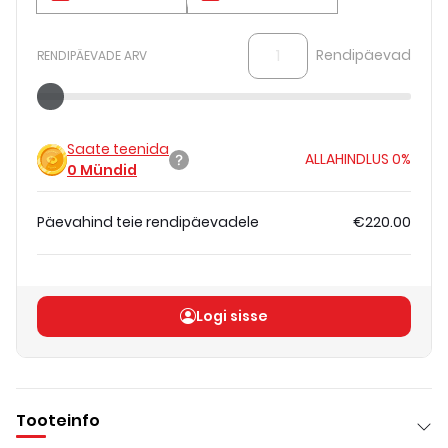
Rendipäevad
RENDIPÄEVADE ARV
Saate teenida
ALLAHINDLUS
0%
0
Mündid
Päevahind teie rendipäevadele
€220.00
Koguhind
(
ilma KM-ta
)
€220.00
Logi sisse
Tooteinfo