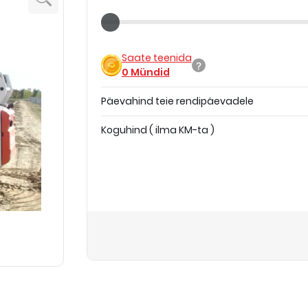
Saate teenida
0
Mündid
Päevahind teie rendipäevadele
Koguhind
(
ilma KM-ta
)