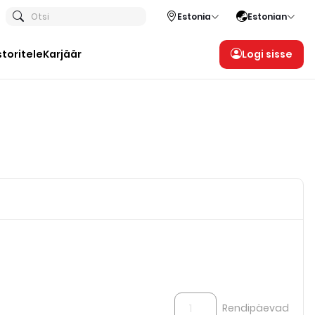
Otsi
Estonia
Estonian
storitele
Karjäär
Logi sisse
Rendipäevad