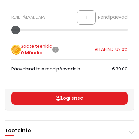
Rendipäevad
RENDIPÄEVADE ARV
Saate teenida
ALLAHINDLUS
0%
0
Mündid
Päevahind teie rendipäevadele
€39.00
Koguhind
(
ilma KM-ta
)
€39.00
Logi sisse
Tooteinfo