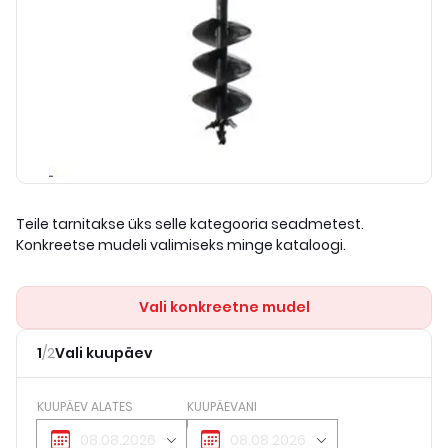
Teile tarnitakse üks selle kategooria seadmetest.
Konkreetse mudeli valimiseks minge kataloogi.
Vali konkreetne mudel
1
/
2
Vali kuupäev
KUUPÄEV ALATES
KUUPÄEVANI