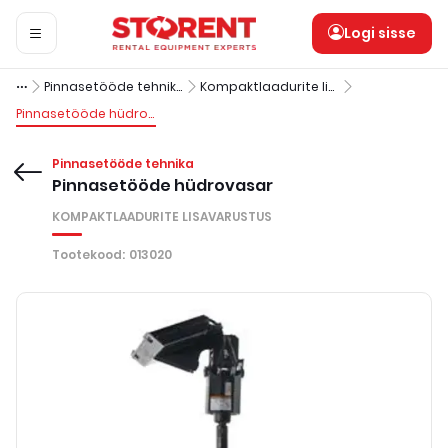
Logi sisse
Pinnasetööde tehnika
Kompaktlaadurite lisavarustus
Pinnasetööde hüdrovasar
Pinnasetööde tehnika
Pinnasetööde hüdrovasar
KOMPAKTLAADURITE LISAVARUSTUS
Tootekood
:
013020