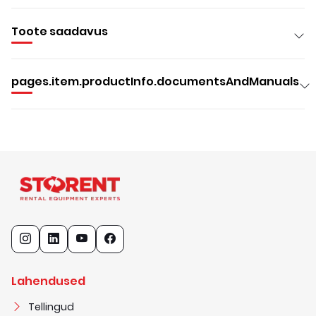
Toote saadavus
pages.item.productInfo.documentsAndManuals
Lahendused
Tellingud