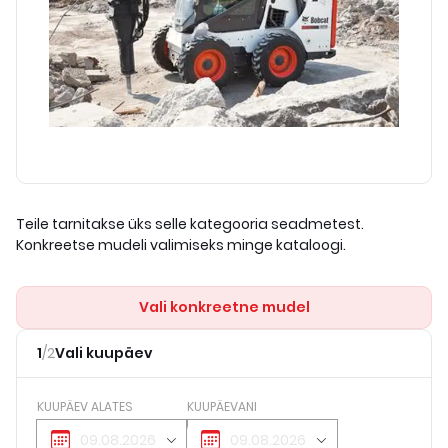
Teile tarnitakse üks selle kategooria seadmetest.
Konkreetse mudeli valimiseks minge kataloogi.
Vali konkreetne mudel
1
/
2
Vali kuupäev
KUUPÄEV ALATES
KUUPÄEVANI