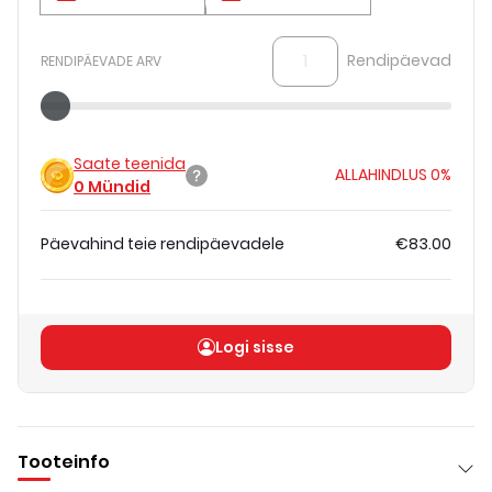
Rendipäevad
RENDIPÄEVADE ARV
Saate teenida
ALLAHINDLUS
0%
0
Mündid
Päevahind teie rendipäevadele
€83.00
Koguhind
(
ilma KM-ta
)
€83.00
Logi sisse
Tooteinfo