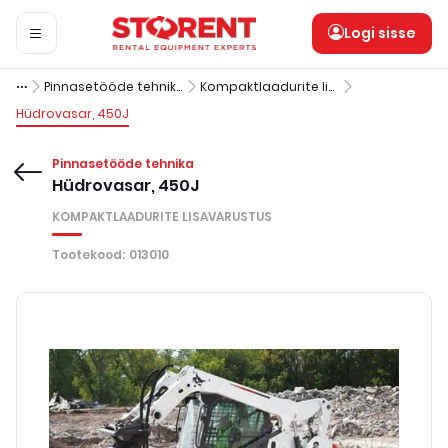
Logi sisse
Pinnasetööde tehnika
Kompaktlaadurite lisavarustus
Hüdrovasar, 450J
Pinnasetööde tehnika
Hüdrovasar, 450J
KOMPAKTLAADURITE LISAVARUSTUS
Tootekood
:
013010