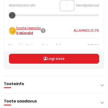
Rendipäevad
RENDIPÄEVADE ARV
Saate teenida
ALLAHINDLUS
0%
0
Mündid
Päevahind teie rendipäevadele
€88.00
Koguhind
(
ilma KM-ta
)
€88.00
Logi sisse
Tooteinfo
Toote saadavus