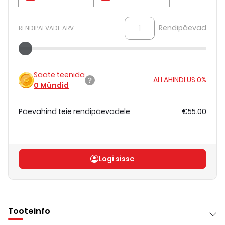
Rendipäevad
RENDIPÄEVADE ARV
Saate teenida
ALLAHINDLUS
0%
0
Mündid
Päevahind teie rendipäevadele
€55.00
Koguhind
(
ilma KM-ta
)
€55.00
Logi sisse
Tooteinfo