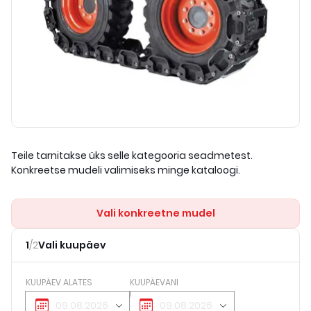
Teile tarnitakse üks selle kategooria seadmetest.
Konkreetse mudeli valimiseks minge kataloogi.
Vali konkreetne mudel
1
/
2
Vali kuupäev
KUUPÄEV ALATES
KUUPÄEVANI