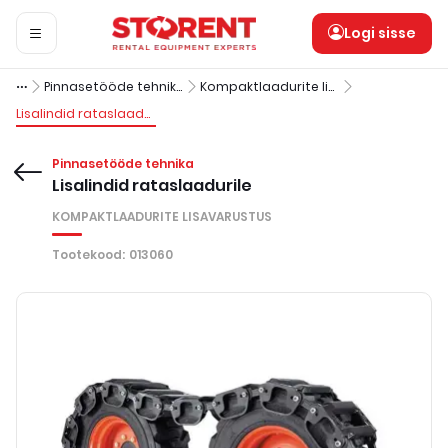
Logi sisse
Pinnasetööde tehnika
Kompaktlaadurite lisavarustus
Lisalindid rataslaadurile
Pinnasetööde tehnika
Lisalindid rataslaadurile
KOMPAKTLAADURITE LISAVARUSTUS
Tootekood
:
013060