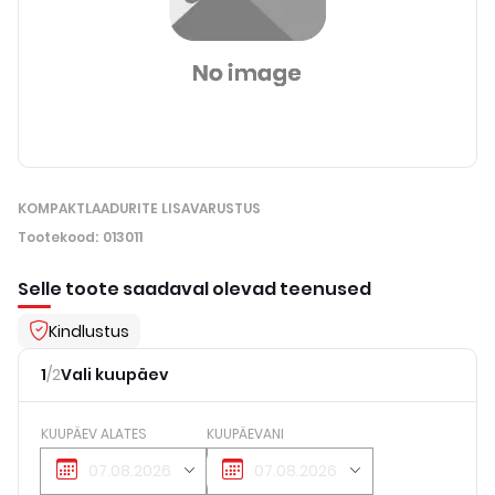
KOMPAKTLAADURITE LISAVARUSTUS
Tootekood
:
013011
Selle toote saadaval olevad teenused
Kindlustus
1
/
2
Vali kuupäev
KUUPÄEV ALATES
KUUPÄEVANI