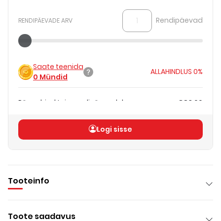
Rendipäevad
RENDIPÄEVADE ARV
Saate teenida
ALLAHINDLUS
0%
0
Mündid
Päevahind teie rendipäevadele
€83.00
Koguhind
(
ilma KM-ta
)
€83.00
Logi sisse
Tooteinfo
Toote saadavus