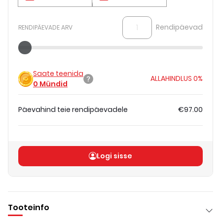
Rendipäevad
RENDIPÄEVADE ARV
Saate teenida
ALLAHINDLUS
0%
0
Mündid
Päevahind teie rendipäevadele
€97.00
Koguhind
(
ilma KM-ta
)
€97.00
Logi sisse
Tooteinfo