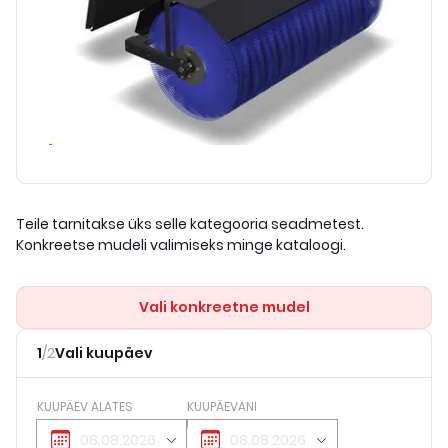
Teile tarnitakse üks selle kategooria seadmetest.
Konkreetse mudeli valimiseks minge kataloogi.
Vali konkreetne mudel
1
/
2
Vali kuupäev
KUUPÄEV ALATES
KUUPÄEVANI