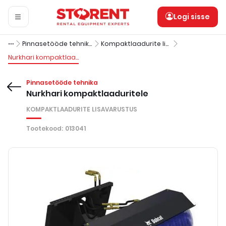
Logi sisse
Pinnasetööde tehnika
Kompaktlaadurite lisavarustus
Nurkhari kompaktlaaduritele
Pinnasetööde tehnika
Nurkhari kompaktlaaduritele
KOMPAKTLAADURITE LISAVARUSTUS
Tootekood
:
013041