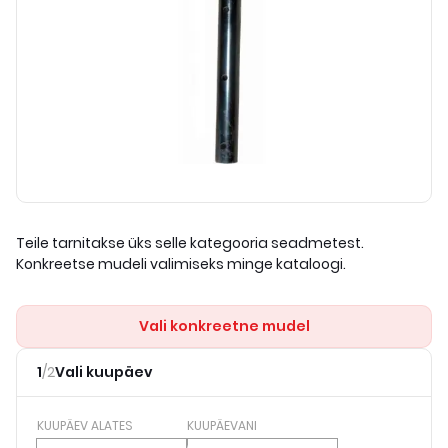
Teile tarnitakse üks selle kategooria seadmetest.
Konkreetse mudeli valimiseks minge kataloogi.
Vali konkreetne mudel
1
/
2
Vali kuupäev
KUUPÄEV ALATES
KUUPÄEVANI