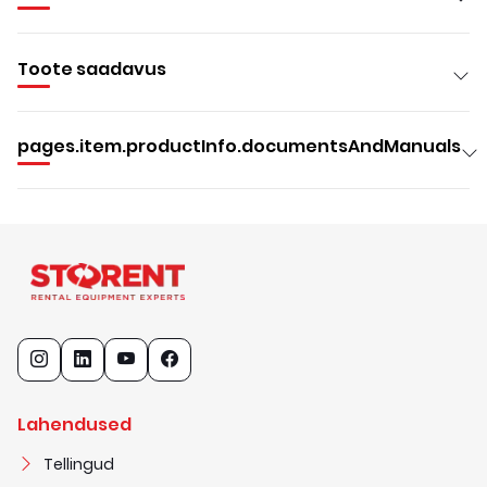
Toote saadavus
pages.item.productInfo.documentsAndManuals
Lahendused
Tellingud