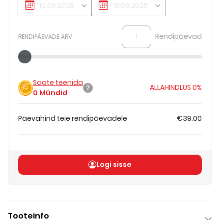
Rendipäevad
RENDIPÄEVADE ARV
Saate teenida
ALLAHINDLUS
0%
0
Mündid
Päevahind teie rendipäevadele
€39.00
Koguhind
(
ilma KM-ta
)
€39.00
Logi sisse
Tooteinfo