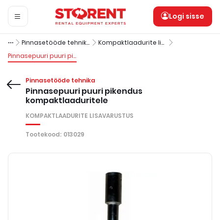
Logi sisse
Pinnasetööde tehnika
Kompaktlaadurite lisavarustus
Pinnasepuuri puuri pikendus kompaktlaaduritele
Pinnasetööde tehnika
Pinnasepuuri puuri pikendus
kompaktlaaduritele
KOMPAKTLAADURITE LISAVARUSTUS
Tootekood
:
013029