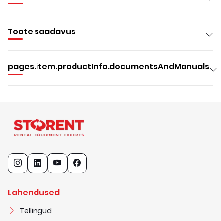
Toote saadavus
pages.item.productInfo.documentsAndManuals
Lahendused
Tellingud