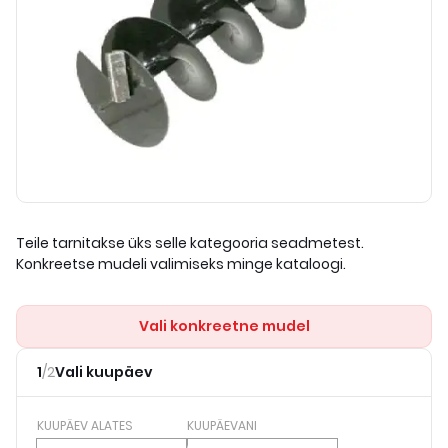
Teile tarnitakse üks selle kategooria seadmetest.
Konkreetse mudeli valimiseks minge kataloogi.
Vali konkreetne mudel
1
/
2
Vali kuupäev
KUUPÄEV ALATES
KUUPÄEVANI