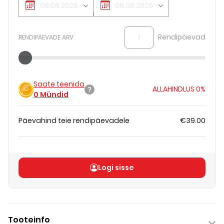
Rendipäevad
RENDIPÄEVADE ARV
Saate teenida
ALLAHINDLUS
0%
0
Mündid
Päevahind teie rendipäevadele
€39.00
Koguhind
(
ilma KM-ta
)
€39.00
Logi sisse
Tooteinfo